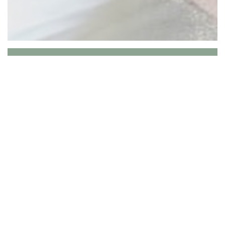
Tante Jeanne
Tante Jeanne vous accueille dès 9 heures, pour un
petit déjeuner généreux en famille (ou pas...).
Le restaurant ouvre de 12h à 14h et de 19h à 22h,
avec une cantine gourmande, mêlant restaurant
healthy et inspiration street food.
Les réservations sont possible les soirs à partir de