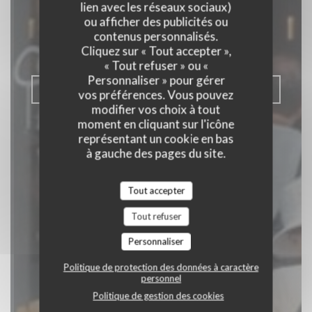
Tante Jeanne
lien avec les réseaux sociaux)
ou afficher des publicités ou
CUISINE GOURMANDE
|
SOORTS-
contenus personnalisés.
HOSSEGOR
Cliquez sur « Tout accepter »,
« Tout refuser » ou «
Personnaliser » pour gérer
RÉSERVER
vos préférences. Vous pouvez
modifier vos choix à tout
moment en cliquant sur l'icône
représentant un cookie en bas
à gauche des pages du site.
Tout accepter
Tout refuser
Personnaliser
Politique de protection des données à caractère
personnel
Politique de gestion des cookies