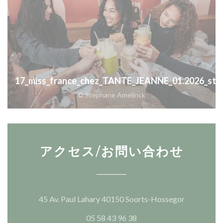
17_miss_france_chez_TANTE_JEANNE_01.2026_step
© Stephane Amelinck
アクセス/お問い合わせ
((新しい
45 Av. Paul Lahary 40150 Soorts-Hossegor
05 58 43 96 38