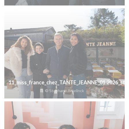
11_miss_france_chez_TANTE_JEANNE_01.2026_step
© Stephane Amelinck