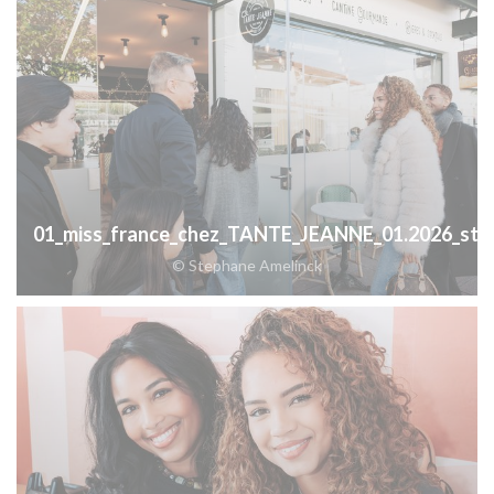
01_miss_france_chez_TANTE_JEANNE_01.2026_step
© Stephane Amelinck