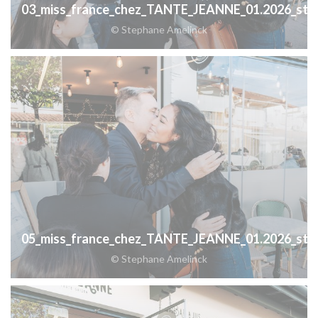
03_miss_france_chez_TANTE_JEANNE_01.2026_step
© Stephane Amelinck
05_miss_france_chez_TANTE_JEANNE_01.2026_step
© Stephane Amelinck